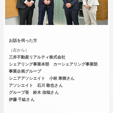
お話を伺った方
（左から）
三井不動産リアルティ株式会社
シェアリング事業本部 カーシェアリング事業部
事業企画グループ
シニアアソシエイト 小林 東樹さん
アソシエイト 石川 敬也
さん
グループ長 鈴木 信哉
さん
伊藤 千紘
さん