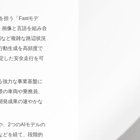
担う「Fastモデ
、画像と言語を組み合
の意図など複雑な路辺状況
に行動生成を高頻度で
定した安全走行を可
る強力な事業基盤に
際の車両や乗務員、
開発成果の速やかな
、2つのAIモデルの
などを経て、段階的