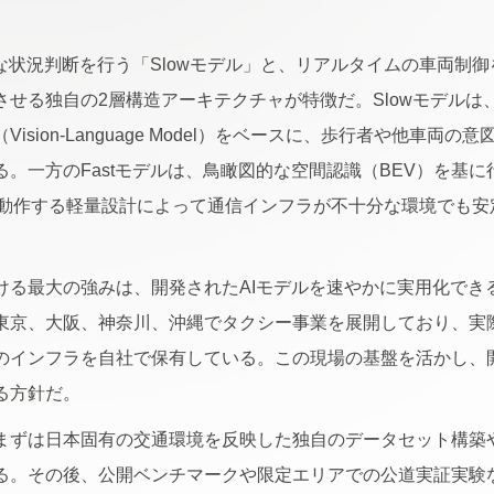
な状況判断を行う「Slowモデル」と、リアルタイムの車両制御を
させる独自の2層構造アーキテクチャが特徴だ。Slowモデルは
（Vision-Language Model）をベースに、歩行者や他車両
。一方のFastモデルは、鳥瞰図的な空間認識（BEV）を基
で動作する軽量設計によって通信インフラが不十分な環境でも安
ける最大の強みは、開発されたAIモデルを速やかに実用化でき
東京、大阪、神奈川、沖縄でタクシー事業を展開しており、実
のインフラを自社で保有している。この現場の基盤を活かし、
る方針だ。
まずは日本固有の交通環境を反映した独自のデータセット構築や
る。その後、公開ベンチマークや限定エリアでの公道実証実験